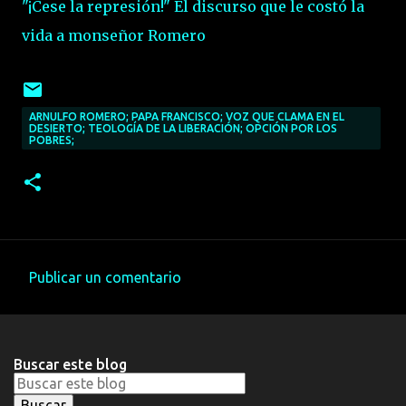
"¡Cese la represión!" El discurso que le costó la
vida a monseñor Romero
ARNULFO ROMERO; PAPA FRANCISCO; VOZ QUE CLAMA EN EL
DESIERTO; TEOLOGÍA DE LA LIBERACIÓN; OPCIÓN POR LOS
POBRES;
Publicar un comentario
C
o
m
Buscar este blog
e
n