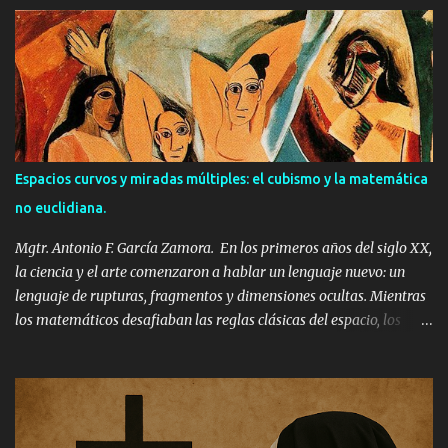
predecible. En esta búsqueda, ambos se sumergieron (de forma
directa o intuitiva) en el universo fascinante de la cuarta
dimensión y la geometría no euclidiana. La ruptura del espacio:
más allá de Euclides. Durante siglos, todo en nuestro mundo: las
casas, los paisajes, los cuerpos se representaron sobre un mismo
marco: el de la geometría euclidiana. Esa geometría que
aprendemos en la escuela, con líneas paralelas, ángulos rectos y
triángulos con 180 grados. Pero a mediados del siglo XIX, los
Espacios curvos y miradas múltiples: el cubismo y la matemática
matemáticos Lobachevski, Bolyai y Riemann comenzaron a
no euclidiana.
imaginar espacios que no seguían estas reglas. Espacios curvos.
Espacios donde el paralelismo falla. Espac...
Mgtr. Antonio F. García Zamora. En los primeros años del siglo XX,
la ciencia y el arte comenzaron a hablar un lenguaje nuevo: un
lenguaje de rupturas, fragmentos y dimensiones ocultas. Mientras
los matemáticos desafiaban las reglas clásicas del espacio, los
artistas hacían lo propio con la perspectiva. El cubismo,
encabezado por Pablo Picasso y Georges Braque, se convirtió en
una exploración visual que resonaba con las ideas de la geometría
no euclidiana. Pero, ¿Cómo se cruzaron estos caminos? Adiós a la
perspectiva clásica... Durante siglos, los artistas utilizaron la