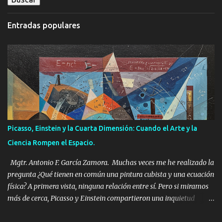
t
a
Entradas populares
r
i
o
s
Picasso, Einstein y la Cuarta Dimensión: Cuando el Arte y la
Ciencia Rompen el Espacio.
Mgtr. Antonio F. García Zamora. Muchas veces me he realizado la
pregunta ¿Qué tienen en común una pintura cubista y una ecuación
física? A primera vista, ninguna relación entre sí. Pero si miramos
más de cerca, Picasso y Einstein compartieron una inquietud
profunda: representar una realidad que ya no era plana, ni fija, ni