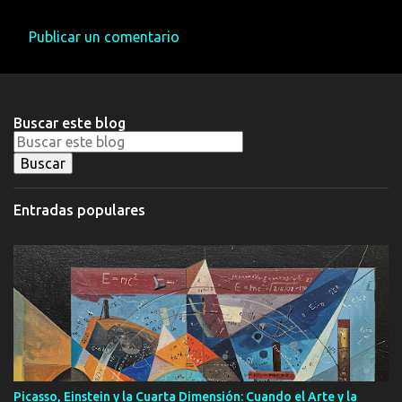
Publicar un comentario
C
o
m
Buscar este blog
e
n
t
a
Entradas populares
r
i
o
s
Picasso, Einstein y la Cuarta Dimensión: Cuando el Arte y la