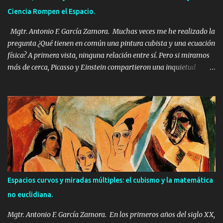
Ciencia Rompen el Espacio.
Mgtr. Antonio F. García Zamora. Muchas veces me he realizado la
pregunta ¿Qué tienen en común una pintura cubista y una ecuación
física? A primera vista, ninguna relación entre sí. Pero si miramos
más de cerca, Picasso y Einstein compartieron una inquietud
profunda: representar una realidad que ya no era plana, ni fija, ni
predecible. En esta búsqueda, ambos se sumergieron (de forma
directa o intuitiva) en el universo fascinante de la cuarta
dimensión y la geometría no euclidiana. La ruptura del espacio:
más allá de Euclides. Durante siglos, todo en nuestro mundo: las
casas, los paisajes, los cuerpos se representaron sobre un mismo
marco: el de la geometría euclidiana. Esa geometría que
aprendemos en la escuela, con líneas paralelas, ángulos rectos y
triángulos con 180 grados. Pero a mediados del siglo XIX, los
Espacios curvos y miradas múltiples: el cubismo y la matemática
matemáticos Lobachevski, Bolyai y Riemann comenzaron a
no euclidiana.
imaginar espacios que no seguían estas reglas. Espacios curvos.
Espacios donde el paralelismo falla. Espac...
Mgtr. Antonio F. García Zamora. En los primeros años del siglo XX,