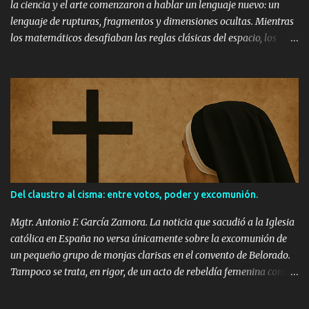
la ciencia y el arte comenzaron a hablar un lenguaje nuevo: un
lenguaje de rupturas, fragmentos y dimensiones ocultas. Mientras
los matemáticos desafiaban las reglas clásicas del espacio, los
artistas hacían lo propio con la perspectiva. El cubismo,
encabezado por Pablo Picasso y Georges Braque, se convirtió en
una exploración visual que resonaba con las ideas de la geometría
no euclidiana. Pero, ¿Cómo se cruzaron estos caminos? Adiós a la
perspectiva clásica... Durante siglos, los artistas utilizaron la
perspectiva lineal renacentista, basada en la geometría de
Euclides. Un punto de fuga, líneas paralelas que convergen, y una
ilusión perfecta de profundidad. El cubismo rompió con esa
convención. En lugar de representar un objeto desde un solo punto
Del claustro al cisma: entre votos, poder y excomunión.
de vista, Picasso y Braque lo mostraban desde varios ángulos al
mismo tiempo. "Les Demoiselles d’Avignon" (1907) – Pablo Picasso
Mgtr. Antonio F. García Zamora. La noticia que sacudió a la Iglesia
Cinco figuras femeninas fragmenta...
católica en España no versa únicamente sobre la excomunión de
un pequeño grupo de monjas clarisas en el convento de Belorado.
Tampoco se trata, en rigor, de un acto de rebeldía femenina como
algunos titulares sensacionalistas han sugerido. El acontecimiento,
más bien, actúa como síntoma de un desgarramiento más hondo: