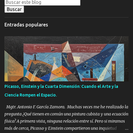
n
t
a
Entradas populares
r
i
o
s
Picasso, Einstein y la Cuarta Dimensión: Cuando el Arte y la
Ciencia Rompen el Espacio.
Mgtr. Antonio F. García Zamora. Muchas veces me he realizado la
pregunta ¿Qué tienen en común una pintura cubista y una ecuación
física? A primera vista, ninguna relación entre sí. Pero si miramos
más de cerca, Picasso y Einstein compartieron una inquietud