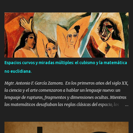
profunda: representar una realidad que ya no era plana, ni fija, ni
predecible. En esta búsqueda, ambos se sumergieron (de forma
directa o intuitiva) en el universo fascinante de la cuarta
dimensión y la geometría no euclidiana. La ruptura del espacio:
más allá de Euclides. Durante siglos, todo en nuestro mundo: las
casas, los paisajes, los cuerpos se representaron sobre un mismo
marco: el de la geometría euclidiana. Esa geometría que
aprendemos en la escuela, con líneas paralelas, ángulos rectos y
triángulos con 180 grados. Pero a mediados del siglo XIX, los
Espacios curvos y miradas múltiples: el cubismo y la matemática
matemáticos Lobachevski, Bolyai y Riemann comenzaron a
no euclidiana.
imaginar espacios que no seguían estas reglas. Espacios curvos.
Espacios donde el paralelismo falla. Espac...
Mgtr. Antonio F. García Zamora. En los primeros años del siglo XX,
la ciencia y el arte comenzaron a hablar un lenguaje nuevo: un
lenguaje de rupturas, fragmentos y dimensiones ocultas. Mientras
los matemáticos desafiaban las reglas clásicas del espacio, los
artistas hacían lo propio con la perspectiva. El cubismo,
encabezado por Pablo Picasso y Georges Braque, se convirtió en
una exploración visual que resonaba con las ideas de la geometría