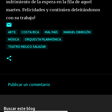
sufrimiento de la espera en la fila de aquel
martes. Felicidades y continúen deleitándonos
con su trabajo!
ARTE
COSTA RICA
MAL PAÍS
MANUEL OBREGÓN
MÚSICA
ORQUESTA FILARMÓNICA
TEATRO MELICO SALAZAR
Publicar un comentario
C
o
m
Buscar este blog
e