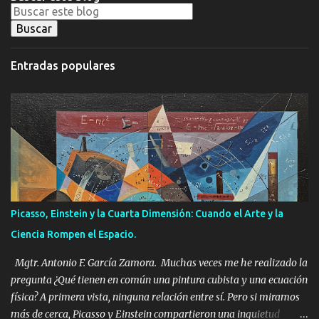
e
n
t
a
Entradas populares
r
i
o
s
Picasso, Einstein y la Cuarta Dimensión: Cuando el Arte y la
Ciencia Rompen el Espacio.
Mgtr. Antonio F. García Zamora. Muchas veces me he realizado la
pregunta ¿Qué tienen en común una pintura cubista y una ecuación
física? A primera vista, ninguna relación entre sí. Pero si miramos
más de cerca, Picasso y Einstein compartieron una inquietud