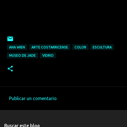
ANA WIEN
ARTE COSTARRICENSE
COLOR
ESCULTURA
MUSEO DE JADE
VIDRIO
Publicar un comentario
C
o
m
Buscar este blog