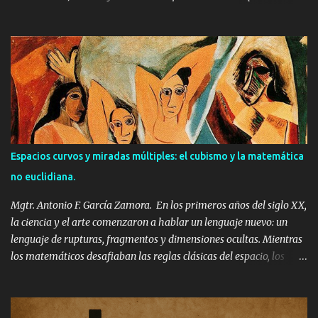
profunda: representar una realidad que ya no era plana, ni fija, ni
predecible. En esta búsqueda, ambos se sumergieron (de forma
directa o intuitiva) en el universo fascinante de la cuarta
dimensión y la geometría no euclidiana. La ruptura del espacio:
más allá de Euclides. Durante siglos, todo en nuestro mundo: las
casas, los paisajes, los cuerpos se representaron sobre un mismo
marco: el de la geometría euclidiana. Esa geometría que
aprendemos en la escuela, con líneas paralelas, ángulos rectos y
triángulos con 180 grados. Pero a mediados del siglo XIX, los
Espacios curvos y miradas múltiples: el cubismo y la matemática
matemáticos Lobachevski, Bolyai y Riemann comenzaron a
no euclidiana.
imaginar espacios que no seguían estas reglas. Espacios curvos.
Espacios donde el paralelismo falla. Espac...
Mgtr. Antonio F. García Zamora. En los primeros años del siglo XX,
la ciencia y el arte comenzaron a hablar un lenguaje nuevo: un
lenguaje de rupturas, fragmentos y dimensiones ocultas. Mientras
los matemáticos desafiaban las reglas clásicas del espacio, los
artistas hacían lo propio con la perspectiva. El cubismo,
encabezado por Pablo Picasso y Georges Braque, se convirtió en
una exploración visual que resonaba con las ideas de la geometría