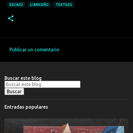
ESCAZÚ
LI BRICEÑO
TEXTILES
Publicar un comentario
C
o
m
Buscar este blog
e
n
t
a
Entradas populares
r
i
o