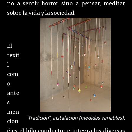
no a sentir horror sino a pensar, meditar
sobre la vida y la sociedad.
El
texti
l
com
o
ante
s
men
"Tradición", instalación (medidas variables).
cion
é es el hilo conductor e integra los diversas