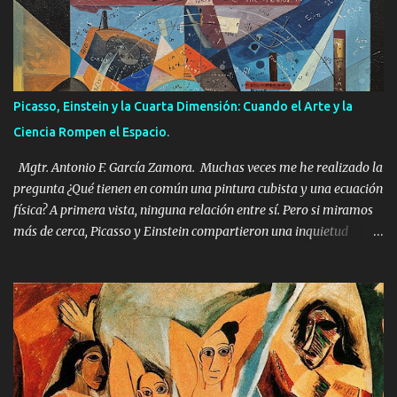
s
Picasso, Einstein y la Cuarta Dimensión: Cuando el Arte y la
Ciencia Rompen el Espacio.
Mgtr. Antonio F. García Zamora. Muchas veces me he realizado la
pregunta ¿Qué tienen en común una pintura cubista y una ecuación
física? A primera vista, ninguna relación entre sí. Pero si miramos
más de cerca, Picasso y Einstein compartieron una inquietud
profunda: representar una realidad que ya no era plana, ni fija, ni
predecible. En esta búsqueda, ambos se sumergieron (de forma
directa o intuitiva) en el universo fascinante de la cuarta
dimensión y la geometría no euclidiana. La ruptura del espacio:
más allá de Euclides. Durante siglos, todo en nuestro mundo: las
casas, los paisajes, los cuerpos se representaron sobre un mismo
marco: el de la geometría euclidiana. Esa geometría que